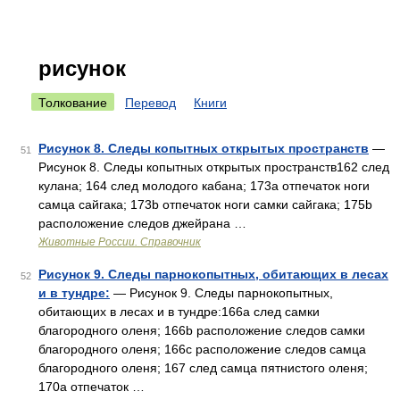
рисунок
Толкование
Перевод
Книги
Рисунок 8. Следы копытных открытых пространств
—
51
Рисунок 8. Следы копытных открытых пространств162 след
кулана; 164 след молодого кабана; 173a отпечаток ноги
самца сайгака; 173b отпечаток ноги самки сайгака; 175b
расположение следов джейрана …
Животные России. Справочник
Рисунок 9. Следы парнокопытных, обитающих в лесах
52
и в тундре:
— Рисунок 9. Следы парнокопытных,
обитающих в лесах и в тундре:166a след самки
благородного оленя; 166b расположение следов самки
благородного оленя; 166с расположение следов самца
благородного оленя; 167 след самца пятнистого оленя;
170a отпечаток …