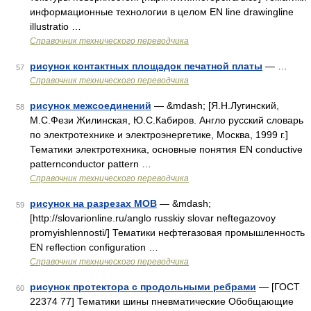
информационные технологии в целом EN line drawingline
illustratio …
Справочник технического переводчика
рисунок контактных площадок печатной платы
— …
57
Справочник технического переводчика
рисунок межсоединений
— &mdash; [Я.Н.Лугинский,
58
М.С.Фези Жилинская, Ю.С.Кабиров. Англо русский словарь
по электротехнике и электроэнергетике, Москва, 1999 г.]
Тематики электротехника, основные понятия EN conductive
patternconductor pattern …
Справочник технического переводчика
рисунок на разрезах MOB
— &mdash;
59
[http://slovarionline.ru/anglo russkiy slovar neftegazovoy
promyishlennosti/] Тематики нефтегазовая промышленность
EN reflection configuration …
Справочник технического переводчика
рисунок протектора с продольными ребрами
— [ГОСТ
60
22374 77] Тематики шины пневматические Обобщающие