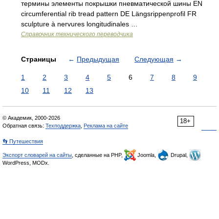
термины элементы покрышки пневматической шины EN
circumferential rib tread pattern DE Längsrippenprofil FR
sculpture à nervures longitudinales …
Справочник технического переводчика
Страницы
←
Предыдущая
Следующая
→
1
2
3
4
5
6
7
8
9
10
11
12
13
© Академик, 2000-2026
18+
Обратная связь:
Техподдержка
,
Реклама на сайте
👣 Путешествия
Экспорт словарей на сайты
, сделанные на PHP,
Joomla,
Drupal,
WordPress, MODx.