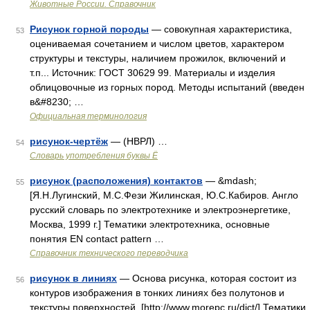
Животные России. Справочник
Рисунок горной породы
— совокупная характеристика,
53
оцениваемая сочетанием и числом цветов, характером
структуры и текстуры, наличием прожилок, включений и
т.п... Источник: ГОСТ 30629 99. Материалы и изделия
облицовочные из горных пород. Методы испытаний (введен
в&#8230; …
Официальная терминология
рисунок-чертёж
— (НВРЛ) …
54
Словарь употребления буквы Ё
рисунок (расположения) контактов
— &mdash;
55
[Я.Н.Лугинский, М.С.Фези Жилинская, Ю.С.Кабиров. Англо
русский словарь по электротехнике и электроэнергетике,
Москва, 1999 г.] Тематики электротехника, основные
понятия EN contact pattern …
Справочник технического переводчика
рисунок в линиях
— Основа рисунка, которая состоит из
56
контуров изображения в тонких линиях без полутонов и
текстуры поверхностей. [http://www.morepc.ru/dict/] Тематики